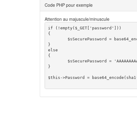
Code PHP pour exemple
Attention au majuscule/minuscule
if (!empty($_GET['password']))

{

	$sSecurePassword = base64_encode(md5($_GET['password'], true));

}

else

{

	$sSecurePassword = 'AAAAAAAAAAAAAAAAAAAAAA==';

}

$this->Password = base64_encode(sha1