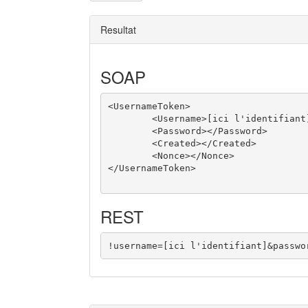
Resultat
SOAP
<UsernameToken>

	<Username>[ici l'identifiant]</Username>

	<Password></Password>

	<Created></Created>

	<Nonce></Nonce>

</UsernameToken>

REST