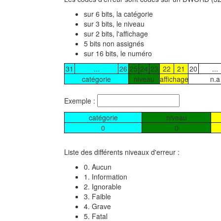
sur 6 bits, la catégorie
sur 3 bits, le niveau
sur 2 bits, l'affichage
5 bits non assignés
sur 16 bits, le numéro
31
...
26
25
24
23
22
21
20
...
catégorie
niveau
affichage
n.a
Exemple :
catégorie
niveau
0
0
Liste des différents niveaux d'erreur :
0. Aucun
1. Information
2. Ignorable
3. Faible
4. Grave
5. Fatal