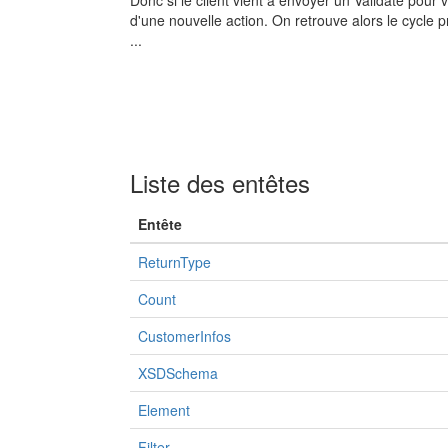
Donc si le client vient à envoyer un Validate pour 
d'une nouvelle action. On retrouve alors le cycl
...
Liste des entêtes
Entête
ReturnType
Count
CustomerInfos
XSDSchema
Element
Filter