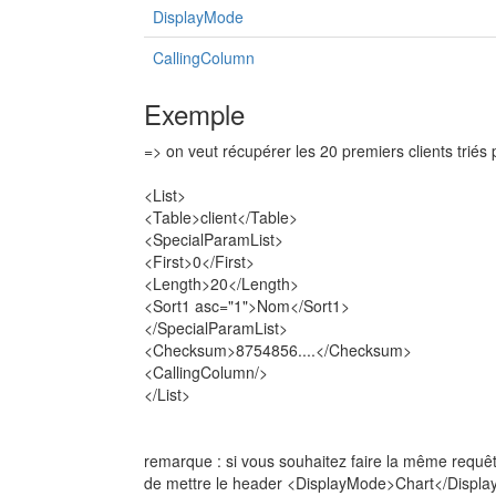
DisplayMode
CallingColumn
Exemple
=> on veut récupérer les 20 premiers clients triés
<List>
<Table>client</Table>
<SpecialParamList>
<First>0</First>
<Length>20</Length>
<Sort1 asc="1">Nom</Sort1>
</SpecialParamList>
<Checksum>8754856....</Checksum>
<CallingColumn/>
</List>
remarque : si vous souhaitez faire la même requête
de mettre le header <DisplayMode>Chart</Displa