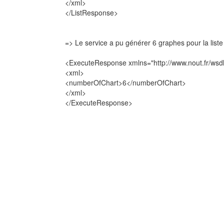
</xml>
</ListResponse>
=> Le service a pu générer 6 graphes pour la liste
<ExecuteResponse xmlns="http://www.nout.fr/wsdl
<xml>
<numberOfChart>6</numberOfChart>
</xml>
</ExecuteResponse>