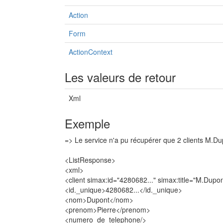
Action
Form
ActionContext
Les valeurs de retour
Xml
Exemple
=> Le service n'a pu récupérer que 2 clients M.Du
<ListResponse>
<xml>
<client simax:id="4280682..." simax:title="M.Dupo
<id._unique>4280682...</id._unique>
<nom>Dupont</nom>
<prenom>Pierre</prenom>
<numero_de_telephone/>