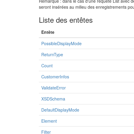
Remarque : dans le cas d'une requête List avec 
seront insérées au milieu des enregistrements pour
Liste des entêtes
Entête
PossibleDisplayMode
ReturnType
Count
CustomerInfos
ValidateError
XSDSchema
DefaultDisplayMode
Element
Filter