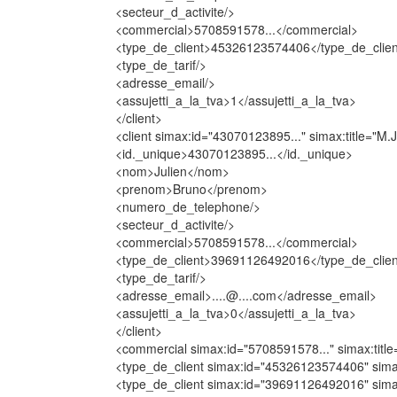
<secteur_d_activite/>
<commercial>5708591578...</commercial>
<type_de_client>45326123574406</type_de_clien
<type_de_tarif/>
<adresse_email/>
<assujetti_a_la_tva>1</assujetti_a_la_tva>
</client>
<client simax:id="43070123895..." simax:title="M.J
<id._unique>43070123895...</id._unique>
<nom>Julien</nom>
<prenom>Bruno</prenom>
<numero_de_telephone/>
<secteur_d_activite/>
<commercial>5708591578...</commercial>
<type_de_client>39691126492016</type_de_clien
<type_de_tarif/>
<adresse_email>....@....com</adresse_email>
<assujetti_a_la_tva>0</assujetti_a_la_tva>
</client>
<commercial simax:id="5708591578..." simax:title
<type_de_client simax:id="45326123574406" simax:
<type_de_client simax:id="39691126492016" simax: