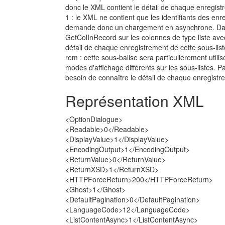
donc le XML contient le détail de chaque enregist
1 : le XML ne contient que les identifiants des enr
demande donc un chargement en asynchrone. Dans c
GetColInRecord sur les colonnes de type liste avec
détail de chaque enregistrement de cette sous-list
rem : cette sous-balise sera particulièrement utili
modes d'affichage différents sur les sous-listes. Pa
besoin de connaître le détail de chaque enregistr
Représentation XML
<OptionDialogue>
<Readable>0</Readable>
<DisplayValue>1</DisplayValue>
<EncodingOutput>1</EncodingOutput>
<ReturnValue>0</ReturnValue>
<ReturnXSD>1</ReturnXSD>
<HTTPForceReturn>200</HTTPForceReturn>
<Ghost>1</Ghost>
<DefaultPagination>0</DefaultPagination>
<LanguageCode>12</LanguageCode>
<ListContentAsync>1</ListContentAsync>