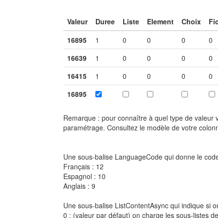
Valeur
Duree
Liste
Element
Choix
Fi
16895
1
0
0
0
0
16639
1
0
0
0
0
16415
1
0
0
0
0
16895
Remarque : pour connaître à quel type de valeur vo
paramétrage. Consultez le modèle de votre colonn
Une sous-balise LanguageCode qui donne le code l
Français : 12
Espagnol : 10
Anglais : 9
Une sous-balise ListContentAsync qui indique si o
0 : (valeur par défaut) on charge les sous-listes