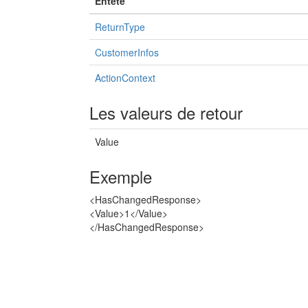
Entête
ReturnType
CustomerInfos
ActionContext
Les valeurs de retour
Value
Exemple
<HasChangedResponse>
<Value>1</Value>
</HasChangedResponse>