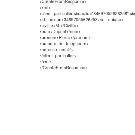
<CreateFromResponse>
<xml>
<client_particulier simax:id="34697055626258" simax
<id._unique>34697055626258</id._unique>
<civilite>M.</Civilite>
<nom>Dupont</nom>
<prenom>Pierre</prenom>
<numero_de_telephone/>
<adresse_email/>
</client_particulier>
</xml>
</CreateFromResponse>