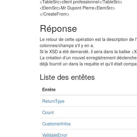
<TableSrc>client professionnel</TableSrc>
<ElemSrc>Mr Dupont Pierre<ElemSrc>
</CreateFrom>
Réponse
Le retour de cette opération est la description d
colonnes/champs s'il y en a.
Si le XSD a été demandé, il sera dans la balise
La création d'un nouvel enregistrement déclenche 
déjà fournit un dans la requête et qu'il était compat
Liste des entêtes
Entête
ReturnType
Count
CustomerInfos
ValidateError