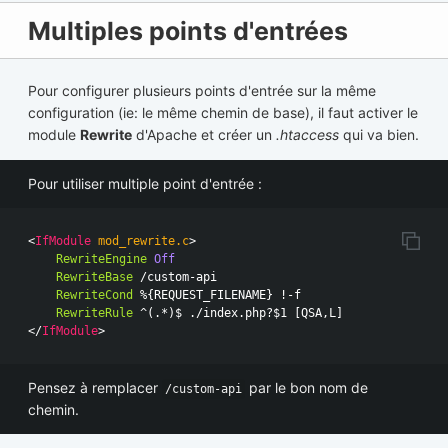
Multiples points d'entrées
Pour configurer plusieurs points d'entrée sur la même
configuration (ie: le même chemin de base), il faut activer le
module
Rewrite
d'Apache et créer un
.htaccess
qui va bien.
Pour utiliser multiple point d'entrée :
<
IfModule
 mod_rewrite.c
RewriteEngine
Off
RewriteBase
 /custom-api

RewriteCond
 %{REQUEST_FILENAME} !-f

RewriteRule
</
IfModule
Pensez à remplacer
par le bon nom de
/custom-api
chemin.