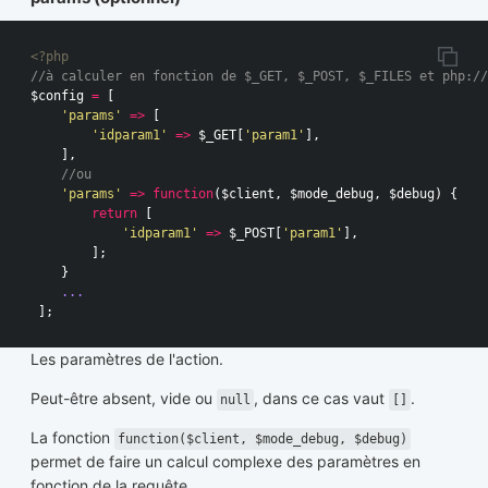
<?php
//à calculer en fonction de $_GET, $_POST, $_FILES et php://
$config
=
[
'params'
=>
[
'idparam1'
=>
$_GET
[
'param1'
],
],
//ou
'params'
=>
function
(
$client
,
$mode_debug
,
$debug
)
{
return
[
'idparam1'
=>
$_POST
[
'param1'
],
];
}
...
];
Les paramètres de l'action.
Peut-être absent, vide ou
, dans ce cas vaut
.
null
[]
La fonction
function($client, $mode_debug, $debug)
permet de faire un calcul complexe des paramètres en
fonction de la requête.