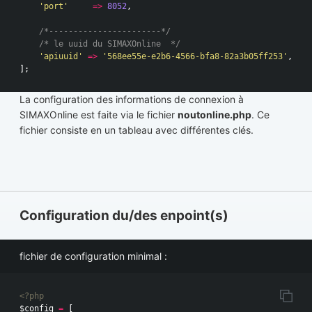
'port'
=>
8052
,
/*-----------------------*/
/* le uuid du SIMAXOnline  */
'apiuuid'
=>
'568ee55e-e2b6-4566-bfa8-82a3b05ff253'
,
];
La configuration des informations de connexion à
SIMAXOnline est faite via le fichier
noutonline.php
. Ce
fichier consiste en un tableau avec différentes clés.
Configuration du/des enpoint(s)
fichier de configuration minimal :
<?php
$config
=
[