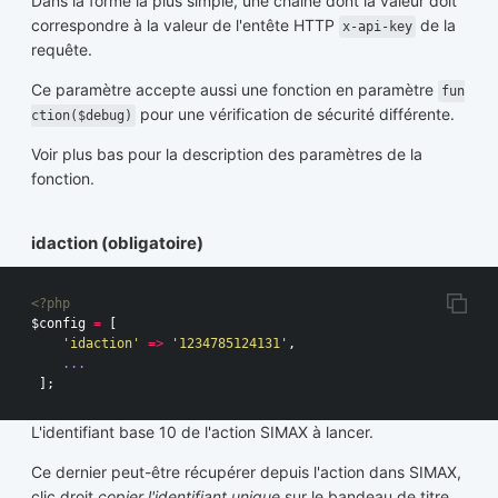
Dans la forme la plus simple, une chaîne dont la valeur doit
correspondre à la valeur de l'entête HTTP
de la
x-api-key
requête.
Ce paramètre accepte aussi une fonction en paramètre
fun
pour une vérification de sécurité différente.
ction($debug)
Voir plus bas pour la description des paramètres de la
fonction.
idaction (obligatoire)
<?php
$config
=
[
'idaction'
=>
'1234785124131'
,
...
];
L'identifiant base 10 de l'action SIMAX à lancer.
Ce dernier peut-être récupérer depuis l'action dans SIMAX,
clic droit
copier l'identifiant unique
sur le bandeau de titre