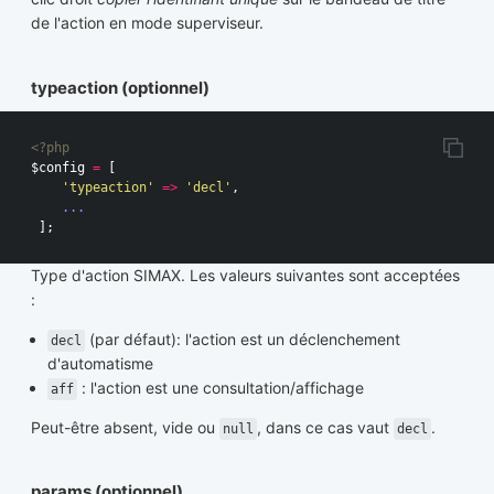
de l'action en mode superviseur.
typeaction (optionnel)
<?php
$config
=
[
'typeaction'
=>
'decl'
,
...
];
Type d'action SIMAX. Les valeurs suivantes sont acceptées
:
(par défaut): l'action est un déclenchement
decl
d'automatisme
: l'action est une consultation/affichage
aff
Peut-être absent, vide ou
, dans ce cas vaut
.
null
decl
params (optionnel)