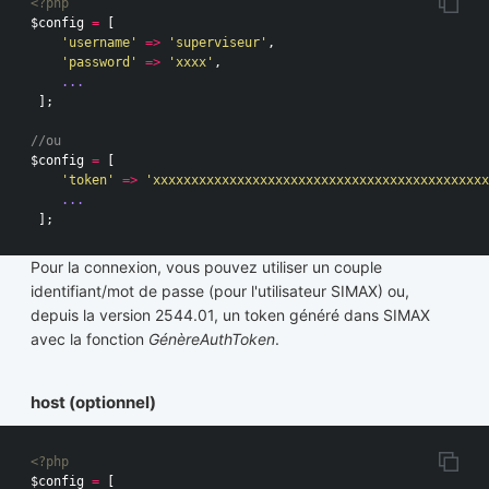
<?php
$config
=
[
'username'
=>
'superviseur'
,
'password'
=>
'xxxx'
,
...
];
//ou 
$config
=
[
'token'
=>
'xxxxxxxxxxxxxxxxxxxxxxxxxxxxxxxxxxxxxxxxxxxx
...
];
Pour la connexion, vous pouvez utiliser un couple
identifiant/mot de passe (pour l'utilisateur SIMAX) ou,
depuis la version 2544.01, un token généré dans SIMAX
avec la fonction
GénèreAuthToken
.
host (optionnel)
<?php
$config
=
[