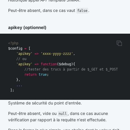
Peut-être absent, dans ce cas vaut
.
false
apikey (optionnel)
<?php
$config
=
[
'apikey'
=>
'xxxx-yyyy-zzzz'
,
// ou
'apikey'
=>
function
(
$debug
){
//tester des trucs à partir de $_GET et $_POST
return
true
;
},
...
];
Système de sécurité du point d'entrée.
Peut-être absent, vide ou
, dans ce cas aucune
null
vérification par rapport à la requête n'est effectuée.