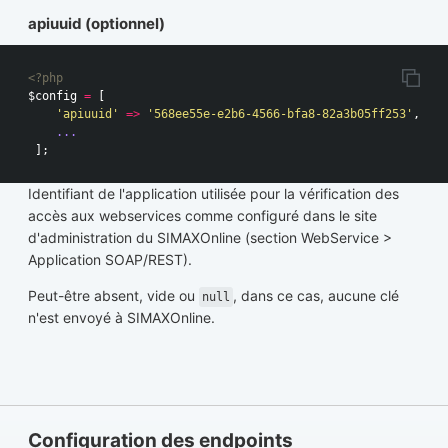
apiuuid (optionnel)
<?php
$config
=
[
'apiuuid'
=>
'568ee55e-e2b6-4566-bfa8-82a3b05ff253'
,
...
];
Identifiant de l'application utilisée pour la vérification des
accès aux webservices comme configuré dans le site
d'administration du SIMAXOnline (section WebService >
Application SOAP/REST).
Peut-être absent, vide ou
, dans ce cas, aucune clé
null
n'est envoyé à SIMAXOnline.
Configuration des endpoints