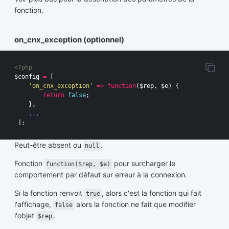
fonction.
on_cnx_exception (optionnel)
<?php
$config
=
[
'on_cnx_exception'
=>
function
(
$rep
,
$e
)
{
return
false
;
},
...
];
Peut-être absent ou
.
null
Fonction
pour surcharger le
function($rep, $e)
comportement par défaut sur erreur à la connexion.
Si la fonction renvoit
, alors c'est la fonction qui fait
true
l'affichage,
alors la fonction ne fait que modifier
false
l'objet
.
$rep