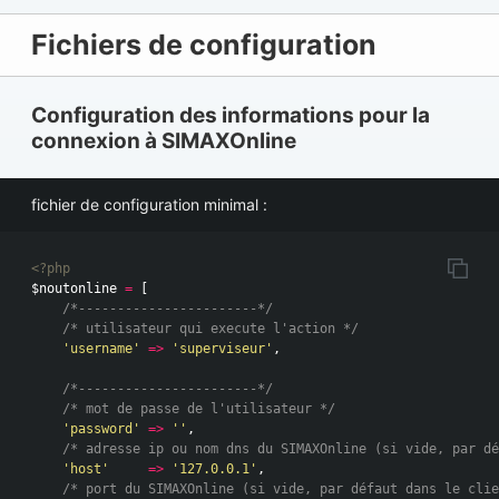
Fichiers de configuration
Configuration des informations pour la
connexion à SIMAXOnline
fichier de configuration minimal :
<?php
$noutonline
=
[
/*-----------------------*/
/* utilisateur qui execute l'action */
'username'
=>
'superviseur'
,
/*-----------------------*/
/* mot de passe de l'utilisateur */
'password'
=>
''
,
/* adresse ip ou nom dns du SIMAXOnline (si vide, par dé
'host'
=>
'127.0.0.1'
,
/* port du SIMAXOnline (si vide, par défaut dans le clie