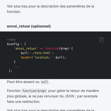
Voir plus bas pour la description des paramètres de la
fonction.
envoi_retour (optionnel)
<?php
$config
=
[
'envoi_retour'
=>
function
(
$rep
)
{
$url
=
'./toto.html'
;
header
(
'location: '
.
$url
);
}
...
];
Peut-être absent ou
.
null
Fonction
pour gérer le retour de manière
function($rep)
plus globale, ie ne pas renvoyer du JSON ; par exemple
faire une redirection.
Voir plus bas pour la description des paramètres de la