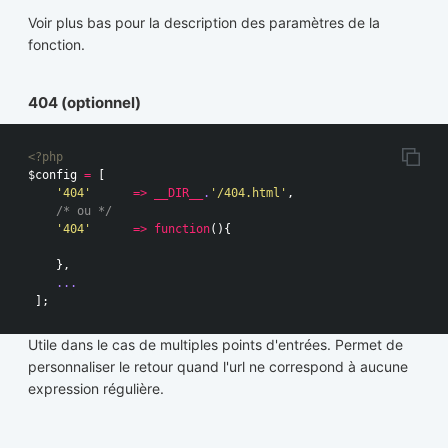
Voir plus bas pour la description des paramètres de la
fonction.
404 (optionnel)
<?php
$config
=
[
'404'
=>
__DIR__
.
'/404.html'
,
/* ou */
'404'
=>
function
(){
},
...
];
Utile dans le cas de multiples points d'entrées. Permet de
personnaliser le retour quand l'url ne correspond à aucune
expression régulière.