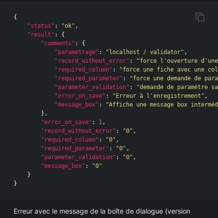
{
"status"
:
"ok"
,
"result"
:
{
"comments"
:
{
"parametrage"
:
"localhost / validator"
,
"record_without_error"
:
"force l'ouverture d'une
"required_column"
:
"force une fiche avec une col
"required_parameter"
:
"force une demande de para
"parameter_validation"
:
"demande de paramètre sa
"error_on_save"
:
"Erreur à l'enregistrement"
,
"message_box"
:
"Affiche une message box interméd
},
"error_on_save"
:
1
,
"record_without_error"
:
"0"
,
"required_column"
:
"0"
,
"required_parameter"
:
"0"
,
"parameter_validation"
:
"0"
,
"message_box"
:
"0"
}
}
Erreur avec le message de la boîte de dialogue (version