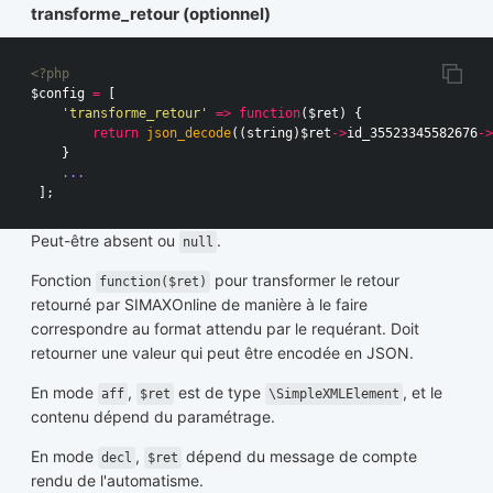
transforme_retour (optionnel)
<?php
$config
=
[
'transforme_retour'
=>
function
(
$ret
)
{
return
json_decode
((
string
)
$ret
->
id_35523345582676
->
}
...
];
Peut-être absent ou
.
null
Fonction
pour transformer le retour
function($ret)
retourné par SIMAXOnline de manière à le faire
correspondre au format attendu par le requérant. Doit
retourner une valeur qui peut être encodée en JSON.
En mode
,
est de type
, et le
aff
$ret
\SimpleXMLElement
contenu dépend du paramétrage.
En mode
,
dépend du message de compte
decl
$ret
rendu de l'automatisme.