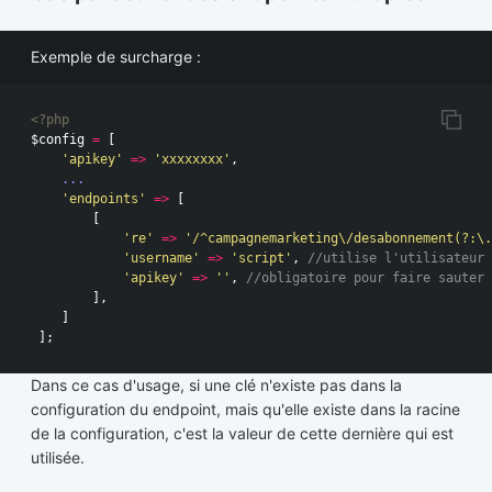
Exemple de surcharge :
<?php
$config
=
[
'apikey'
=>
'xxxxxxxx'
,
...
'endpoints'
=>
[
[
're'
=>
'/^campagnemarketing\/desabonnement(?:\.
'username'
=>
'script'
,
//utilise l'utilisateur 
'apikey'
=>
''
,
//obligatoire pour faire sauter 
],
]
];
Dans ce cas d'usage, si une clé n'existe pas dans la
configuration du endpoint, mais qu'elle existe dans la racine
de la configuration, c'est la valeur de cette dernière qui est
utilisée.