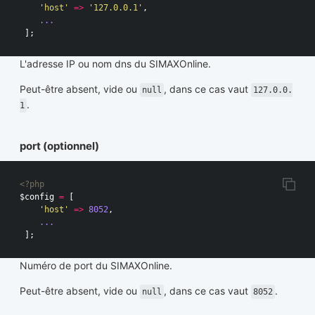
'host'
=>
'127.0.0.1'
,
...
];
L'adresse IP ou nom dns du SIMAXOnline.
Peut-être absent, vide ou
, dans ce cas vaut
null
127.0.0.
.
1
port (optionnel)
<?php
$config
=
[
'host'
=>
8052
,
...
];
Numéro de port du SIMAXOnline.
Peut-être absent, vide ou
, dans ce cas vaut
.
null
8052