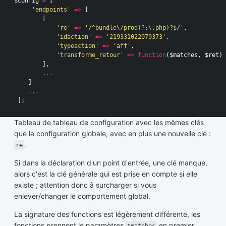
$config
=
[
'endpoints'
=>
[
[
're'
=>
'/^bundle\/prod(?:\.php)?$/'
,
'idaction'
=>
'219331022079373'
,
'typeaction'
=>
'aff'
,
'transforme_retour'
=>
function
(
$matches
,
$ret
)
],
...
]
...
];
Tableau de tableau de configuration avec les mêmes clés
que la configuration globale, avec en plus une nouvelle clé :
.
re
Si dans la déclaration d'un point d'entrée, une clé manque,
alors c'est la clé générale qui est prise en compte si elle
existe ; attention donc à surcharger si vous
enlever/changer le comportement global.
La signature des functions est légèrement différente, les
fonctions prennent le paramètres
en premier
$matches