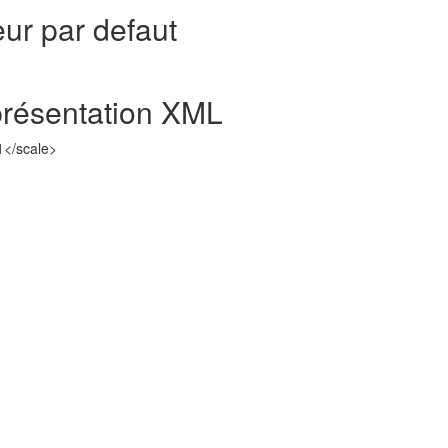
eur par defaut
résentation XML
1</scale>