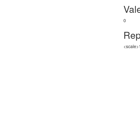
Val
0
Rep
<scale>