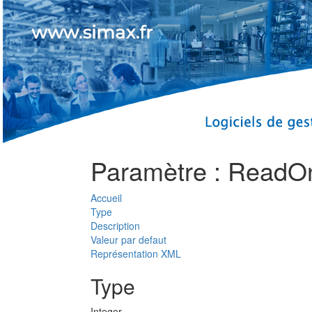
Paramètre : ReadO
Accueil
Type
Description
Valeur par defaut
Représentation XML
Type
Integer