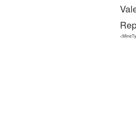
Val
Rep
<MineTy