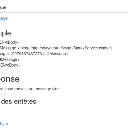
tre
sage
ple
ENV:Body>
Message xmlns="http://www.nout.fr/wsdl/SimaxService.wsdl/">
sage>19279367467273</IDMessage>
lMessage>
-ENV:Body>
onse
ce vous renvoie un message vide.
 des entêtes
Type