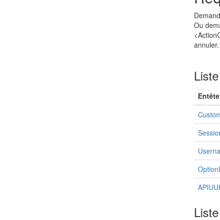
Demander
Ou deman
<ActionC
annuler.
Liste
Entête
Custom
Sessio
Usern
Option
APIUU
List