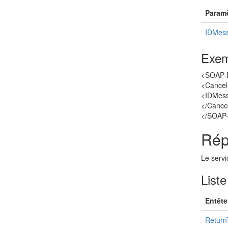
Paramè
IDMes
Exem
<SOAP-
<Cancel
<IDMes
</Cance
</SOAP
Rép
Le servi
Liste
Entête
Return