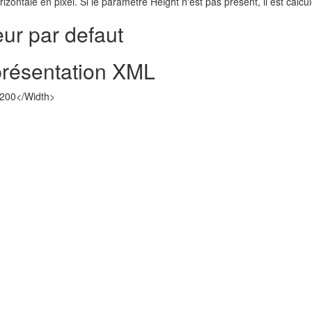
orizontale en pixel. Si le paramètre Height n'est pas présent, il est cal
eur par defaut
résentation XML
200</Width>