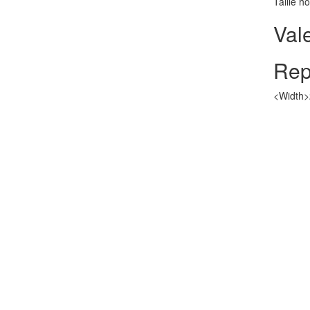
Taille h
Val
Rep
<Width>