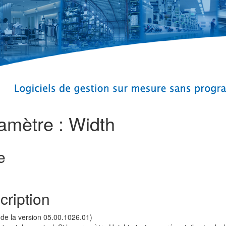
amètre : Width
e
cription
r de la version 05.00.1026.01)