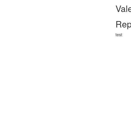
Val
Rep
test