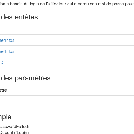
ion a besoin du login de l'utilisateur qui a perdu son mot de passe pour 
 des entêtes
erInfos
erInfos
ID
e des paramètres
tre
ple
asswordFailed>
Dupont</Login>