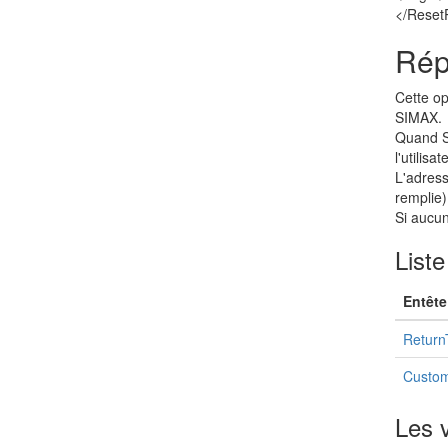
</Reset
Rép
Cette op
SIMAX.
Quand SI
l'utilis
L'adress
remplie)
Si aucun
Liste
Entête
Return
Custom
Les v