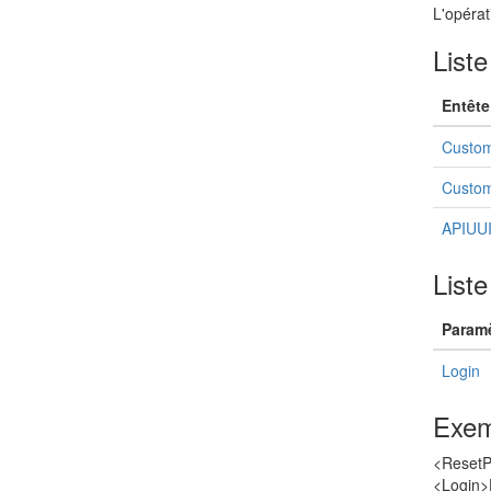
L'opérat
Liste
Entête
Custom
Custom
APIUU
List
Paramè
Login
Exem
<ResetP
<Login>